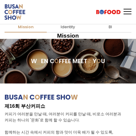
Mission
Identity
BI
Mission
W
H
EN C
O
FFEE MEET
S
Y
O
U
BUSA
N
C
O
FFEE SHO
W
제16회 부산커피쇼
커피가 여러분을 만날 때, 여러분이 커피를 만날 때,
비로소 여러분과
커피는 하나의 '문화'로 함께 할 수 있습니다.
함께하는 시간 속에서 커피의 향과 맛이 더욱 배가 될 수 있도록,