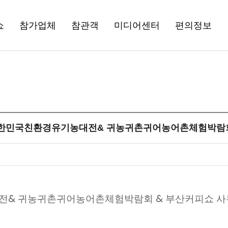
쇼
참가업체
참관객
미디어센터
편의정보
대한민국친환경유기농대전& 귀농귀촌귀어농어촌체험박람
전& 귀농귀촌귀어농어촌체험박람회 & 부산커피쇼 사